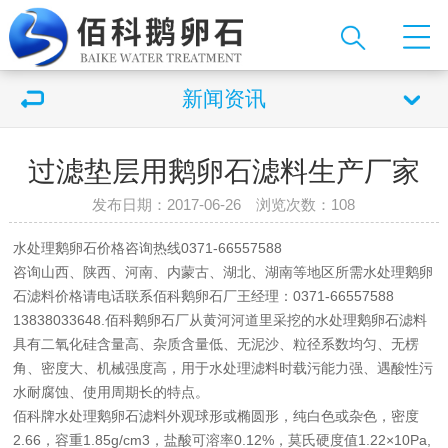
新闻资讯
过滤垫层用鹅卵石滤料生产厂家
发布日期：2017-06-26 浏览次数：
108
水处理鹅卵石价格
咨询热线0371-66557588
咨询山西、陕西、河南、内蒙古、湖北、湖南等地区所需
水处理鹅卵
石滤料价格
请电话联系
佰科鹅卵石厂
王经理：0371-66557588
13838033648.佰科
鹅卵石厂
从黄河河道里采挖的
水处理鹅卵石滤料
具有二氧化硅含量高、杂质含量低、无泥沙、粒径系数均匀、无楞
角、密度大、机械强度高，用于水处理滤料时载污能力强、遇酸性污
水耐腐蚀、使用周期长的特点。
佰科牌
水处理鹅卵石滤料
外观球形或椭圆形，纯白色或杂色，密度
2.66，容重1.85g/cm3，盐酸可溶率0.12%，莫氏硬度值1.22×10Pa,