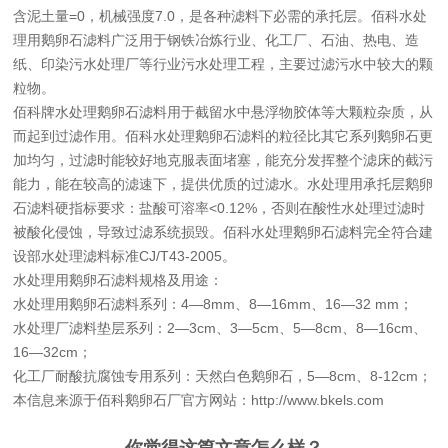
含泥土量=0，机械强度7.0，是各种滤料下必需的承托层。佰科水处
理用鹅卵石滤料广泛用于钢铁冶炼行业、化工厂、石油、热电、造
纸、印染污水处理厂等行业污水处理工程，主要过滤污水中较大的颗
粒物。
佰科牌
水处理鹅卵石滤料
用于截留水中悬浮物胶体等大颗粒杂质，从
而起到过滤作用。佰科
水处理鹅卵石滤料
的粒径比其它系列鹅卵石更
加均匀，过滤时能较好地克服表面堵塞，能充分发挥整个滤床的截污
能力，能在较高的滤速下，提供优质的过滤水。水处理用
承托层鹅卵
石滤料
硬指标要求：盐酸可溶率<0.12%，否则在酸性水处理过滤时
被酸化侵蚀，导致过滤系统损毁。佰科水处理鹅卵石滤料完全符合建
设部水处理滤料标准CJ/T43-2005。
水处理用鹅卵石滤料
规格及用途：
水处理用鹅卵石滤料系列：4—8mm、8—16mm、16—32 mm；
水处理厂滤料垫层系列：2—3cm、3—5cm、5—8cm、8—16cm、
16—32cm；
化工厂耐酸抗腐蚀专用系列：天然白色鹅卵石，5—8cm、8-12cm；
本信息来源于佰科鹅卵石厂官方网站：
http://www.bkels.com
你觉得这篇文章怎么样？