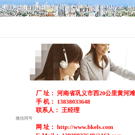
 址：
河南省巩义市西20公里黄河
 机：
13838033648
系人：
王经理
信同号
 址：
http://www.bkels.com