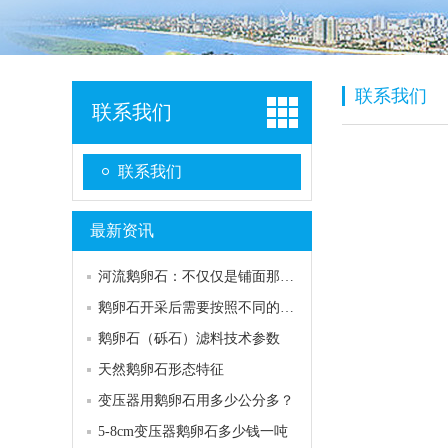
联系我们
联系我们
联系我们
最新资讯
河流鹅卵石：不仅仅是铺面那么简单，美观与实…
厂
鹅卵石开采后需要按照不同的规格和标准进行加…
手
鹅卵石（砾石）滤料技术参数
联
天然鹅卵石形态特征
微
变压器用鹅卵石用多少公分多？
网
5-8cm变压器鹅卵石多少钱一吨